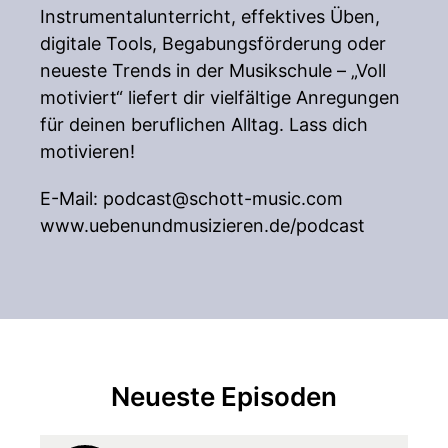
Instru­mental­unterricht, effek­tives Üben,
digi­tale Tools, Begabungs­för­derung oder
neueste Trends in der Musik­schule – „Voll
motiviert“ liefert dir viel­fältige Anre­gungen
für deinen beruf­lichen Alltag. Lass dich
moti­vieren!
E-Mail:
podcast@schott-music.com
www.uebenundmusizieren.de/podcast
Neueste Episoden