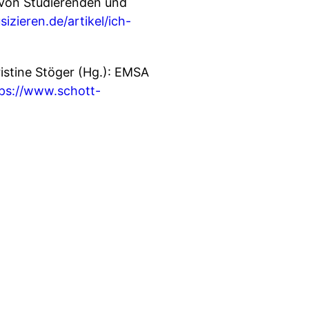
 von Studierenden und
izieren.de/artikel/ich-
istine Stöger (Hg.): EMSA
ps://www.schott-