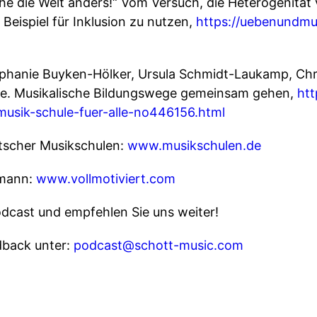
he die Welt anders!“ Vom Versuch, die Heterogenität
 Beispiel für Inklusion zu nutzen,
https://uebenundmus
Stephanie Buyken-Hölker, Ursula Schmidt-Laukamp, Chr
alle. Musikalische Bildungswege gemeinsam gehen,
htt
usik-schule-fuer-alle-no446156.html
tscher Musikschulen:
www.musikschulen.de
emann:
www.vollmotiviert.com
dcast und empfehlen Sie uns weiter!
dback unter:
podcast@schott-music.com