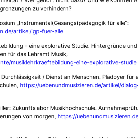
ormalität“? Wer gehört nicht dazu? Und wie könnten
grenzungen zu verhindern?
ium „Instrumental(Gesangs)pädagogik für alle“:
.de/artikel/igp-fuer-alle
bildung – eine explorative Studie. Hintergründe und
en für das Lehramt Musik,
nte/musiklehrkraeftebildung-eine-explorative-studie
 Durchlässigkeit / Dienst an Menschen. Plädoyer für e
chulen,
https://uebenundmusizieren.de/artikel/dialog
Stiller: Zukunftslabor Musikhochschule. Aufnahmeprü
derungen von morgen,
https://uebenundmusizieren.de/