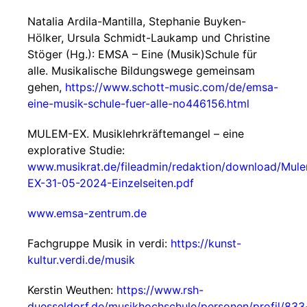
Natalia Ardila-Mantilla, Stephanie Buyken-
Hölker, Ursula Schmidt-Laukamp und Christine
Stöger (Hg.): EMSA – Eine (Musik)Schule für
alle. Musikalische Bildungswege gemeinsam
gehen,
https://www.schott-music.com/de/emsa-
eine-musik-schule-fuer-alle-no446156.html
MULEM-EX. Musiklehrkräftemangel – eine
explorative Studie:
www.musikrat.de/fileadmin/redaktion/download/Mul
EX-31-05-2024-Einzelseiten.pdf
www.emsa-zentrum.de
Fachgruppe Musik in verdi:
https://kunst-
kultur.verdi.de/musik
Kerstin Weuthen:
https://www.rsh-
duesseldorf.de/musikhochschule/personen/profil/833