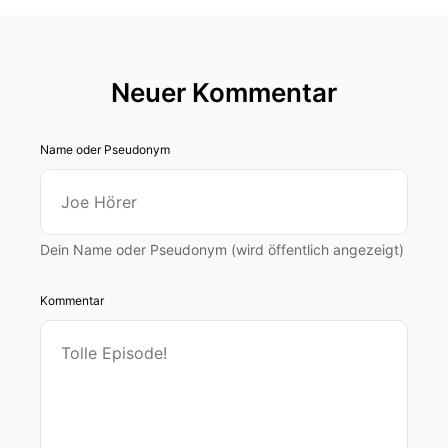
vielleicht auch mit Blick auf das, was uns im
Moment alle ja sehr beschäftigt, was die
Demokratieförderung oder die nötige
Demokratieförderung angeht, ist, glaube ich,
Neuer Kommentar
unser Beruf in der Musikschule wirklich, wirklich
sehr wertvoll.
Name oder Pseudonym
Intro: «Voll motiviert» – der Musikpädagogik-
Podcast von Schott Music, dem Verband
deutscher Musikschulen und Kristin Thielemann.
Dein Name oder Pseudonym (wird öffentlich angezeigt)
Kristin Thielemann: Heute geht’s ums Berufsbild
und den Fachkräftemangel. Zu Gast sind Lucia
Kommentar
Gatzweiler, Kerstin Weuthen und Raphael
Amend. Und die drei stellen sich euch gerade
selbst vor.
Lucia Gatzweiler: Hallo, ich bin Lucia Gatzweiler.
Ich bin Studentin an der Hochschule für Musik