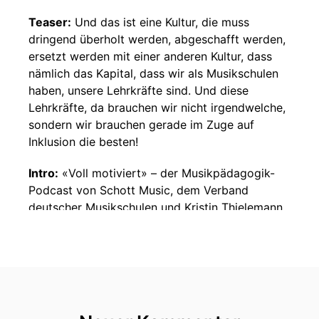
Teaser:
Und das ist eine Kultur, die muss
dringend überholt werden, abgeschafft werden,
ersetzt werden mit einer anderen Kultur, dass
nämlich das Kapital, dass wir als Musikschulen
haben, unsere Lehrkräfte sind. Und diese
Lehrkräfte, da brauchen wir nicht irgendwelche,
sondern wir brauchen gerade im Zuge auf
Inklusion die besten!
Intro:
«Voll motiviert» – der Musikpädagogik-
Podcast von Schott Music, dem Verband
deutscher Musikschulen und Kristin Thielemann.
Kristin Thielemann:
Hallo und herzlich
willkommen zu «Voll motiviert» – eurem
Musikpädagogik-Podcast Folge #41. Heute geht
es um das Thema Inklusion in der Musikschule.
Ein Begriff, der erst mal möglicherweise in