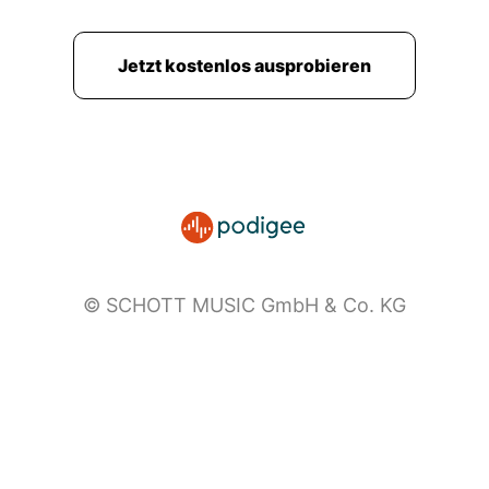
zusammengefasst. Danke! Aber so eine
inklusionsfreundliche Einstellung muss bei uns
Jetzt kostenlos ausprobieren
eben auch oft erst mal wachsen, bis wir in
Vielfalt und Unterschiedlichkeit kein Manko
mehr sehen, sondern Vielfalt und
Unterschiedlichkeit eben auch als Ressource
betrachten können.
Juliane Gerland:
Häufig trifft man auf zwei
Verständnisse von Inklusion: den sogenannten
engen Inklusionsbegriff, bei dem es genau
darum geht, Benachteiligungen für Menschen
© SCHOTT MUSIC GmbH & Co. KG
mit Behinderung zu vermeiden. Oder eben den
sogenannten weiten Inklusionsbegriff, der
grundsätzlich von der Verschiedenheit von
Menschen ausgeht und eher versucht, auf
Kategorisierungen anhand von solchen
Merkmalen wie beispielsweise Behinderung oder
Herkunft zu verzichten. Und für die